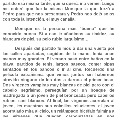
partido esa misma tarde, que si quería ir a verme. Luego
me enteré que fue la misma Monique la que forzó a
Pedro para que nos presentara y Pedro nos dejó solos
con toda la intención, el muy canalla.
Monique es la persona más “buena” que he
conocido nunca. Si a eso le añadimos su timidez, su
blancura de piel, su pelo rubio larguísimo…
Después del partido fuimos a dar una vuelta por
las calles apartadas, cogidos de la mano, tenía unas
manos muy grandes. El verano pasó entre baños en la
playa, partidos de tenis, largos paseos, comer pipas
sentados en los bancos o ir al cine. Recuerdo una
película extrañísima que vimos juntos sin habernos
atrevido ninguno de los dos a darnos el primer beso.
Dos vírgenes vampiras muy blancas de piel pero con el
cabello negrísimo, perseguían por un bosque de
madrugada a un joven de piel bronceada pero cabellos
rubios, casi blancos. Al final, las vírgenes acorralan al
joven, les muestran sus colmillos relucientes, el joven
acorralado mira al cielo, un relámpago bicéfalo fulmina a
las vírgenes que quedan carbonizadas en dos